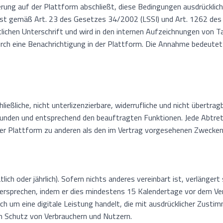
ierung auf der Plattform abschließt, diese Bedingungen ausdrücklic
 ist gemäß Art. 23 des Gesetzes 34/2002 (LSSI) und Art. 1262 des 
tlichen Unterschrift und wird in den internen Aufzeichnungen von 
ch eine Benachrichtigung in der Plattform. Die Annahme bedeutet 
ßliche, nicht unterlizenzierbare, widerrufliche und nicht übertra
Kunden und entsprechend den beauftragten Funktionen. Jede Abtretu
er Plattform zu anderen als den im Vertrag vorgesehenen Zwecken 
ch oder jährlich). Sofern nichts anderes vereinbart ist, verlänger
idersprechen, indem er dies mindestens 15 Kalendertage vor dem V
ich um eine digitale Leistung handelt, die mit ausdrücklicher Zust
 Schutz von Verbrauchern und Nutzern.