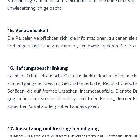
Kalendertage auf. In diesem Zeitraum kann der Kunde eine Kopi
unwiederbringlich gelöscht.
15. Vertraulichkeit
Die Parteien verpflichten sich, die Informationen, zu denen sie 
vorherige schriftliche Zustimmung der jeweils anderen Partei 
16. Haftungsbeschränkung
TalentoHQ haftet ausschließlich für direkte, konkrete und na
sind entgangener Gewinn, Geschäftsverluste, Reputationsschäd
Schäden, die auf fremde Ursachen, Internetausfälle, Dienste 
gegenüber dem Kunden übersteigt nicht den Betrag, den der Ku
außer bei Vorsatz oder grober Fahrlässigkeit.
17. Aussetzung und Vertragsbeendigung
TalentoHQ kann den Zugang zur Plattform bei Nichtzahlung, 