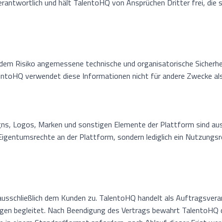
verantwortlich und hält TalentoHQ von Ansprüchen Dritter frei, die
zt dem Risiko angemessene technische und organisatorische Siche
TalentoHQ verwendet diese Informationen nicht für andere Zwecke al
igns, Logos, Marken und sonstigen Elemente der Plattform sind au
Eigentumsrechte an der Plattform, sondern lediglich ein Nutzungs
usschließlich dem Kunden zu. TalentoHQ handelt als Auftragsver
gen begleitet. Nach Beendigung des Vertrags bewahrt TalentoHQ 