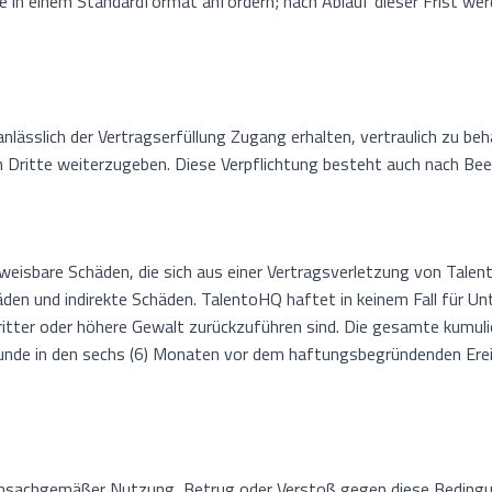
e in einem Standardformat anfordern; nach Ablauf dieser Frist wer
anlässlich der Vertragserfüllung Zugang erhalten, vertraulich zu be
an Dritte weiterzugeben. Diese Verpflichtung besteht auch nach Bee
chweisbare Schäden, die sich aus einer Vertragsverletzung von Tal
en und indirekte Schäden. TalentoHQ haftet in keinem Fall für Un
Dritter oder höhere Gewalt zurückzuführen sind. Die gesamte kumu
nde in den sechs (6) Monaten vor dem haftungsbegründenden Ereig
unsachgemäßer Nutzung, Betrug oder Verstoß gegen diese Beding