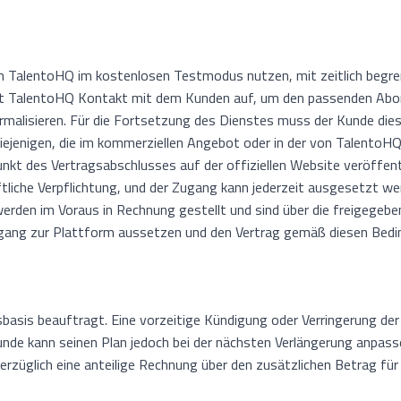
rm TalentoHQ im kostenlosen Testmodus nutzen, mit zeitlich beg
mt TalentoHQ Kontakt mit dem Kunden auf, um den passenden Abo
malisieren. Für die Fortsetzung des Dienstes muss der Kunde die
 diejenigen, die im kommerziellen Angebot oder in der von Talent
unkt des Vertragsabschlusses auf der offiziellen Website veröffent
liche Verpflichtung, und der Zugang kann jederzeit ausgesetzt wer
rden im Voraus in Rechnung gestellt und sind über die freigegebe
gang zur Plattform aussetzen und den Vertrag gemäß diesen Bed
sbasis beauftragt. Eine vorzeitige Kündigung oder Verringerung de
unde kann seinen Plan jedoch bei der nächsten Verlängerung anpas
rzüglich eine anteilige Rechnung über den zusätzlichen Betrag für 