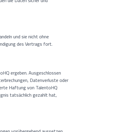
den die Daten sicher und
handeln und sie nicht ohne
ndigung des Vertrags fort.
entoHQ ergeben. Ausgeschlossen
terbrechungen, Datenverluste oder
lierte Haftung von TalentoHQ
nis tatsächlich gezahlt hat,
ungen vorübergehend aussetzen.