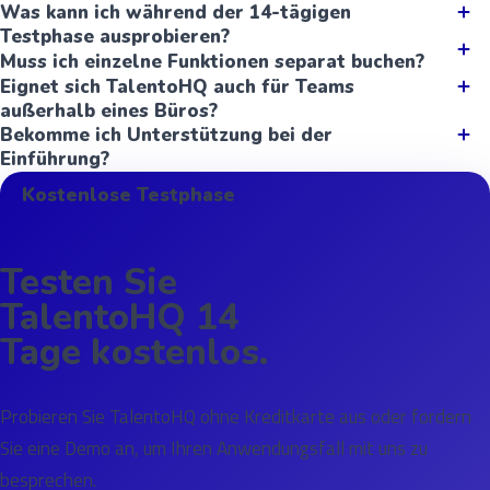
Was kann ich während der 14-tägigen
Testphase ausprobieren?
Muss ich einzelne Funktionen separat buchen?
Eignet sich TalentoHQ auch für Teams
außerhalb eines Büros?
Bekomme ich Unterstützung bei der
Einführung?
Kostenlose Testphase
Testen Sie
TalentoHQ 14
Tage kostenlos.
Probieren Sie TalentoHQ ohne Kreditkarte aus oder fordern
Sie eine Demo an, um Ihren Anwendungsfall mit uns zu
besprechen.