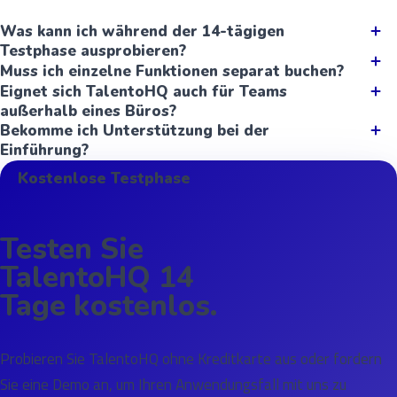
Was kann ich während der 14-tägigen
Testphase ausprobieren?
Muss ich einzelne Funktionen separat buchen?
Eignet sich TalentoHQ auch für Teams
außerhalb eines Büros?
Bekomme ich Unterstützung bei der
Einführung?
Kostenlose Testphase
Testen Sie
TalentoHQ 14
Tage kostenlos.
Probieren Sie TalentoHQ ohne Kreditkarte aus oder fordern
Sie eine Demo an, um Ihren Anwendungsfall mit uns zu