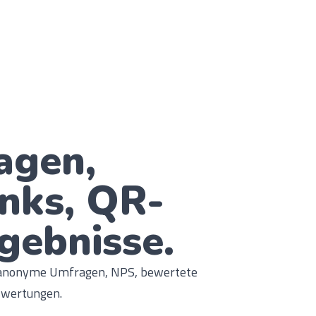
agen,
inks, QR-
gebnisse.
e anonyme Umfragen, NPS, bewertete
uswertungen.