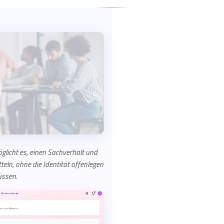
glicht es, einen Sachverhalt und
eln, ohne die Identität offenlegen
ssen.