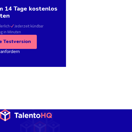
 14 Tage kostenlos
ten
erlich
Jederzeit kündbar
ng in Minuten
e Testversion
anfordern