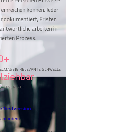
xterne Personen Hinweise
einreichen können. Jeder
ar dokumentiert, Fristen
antwortliche arbeiten in
ierten Prozess.
0+
ELMÄSSIG RELEVANTE SCHWELLE
lziehbar
 UND VERLAUF
e Testversion
anfordern