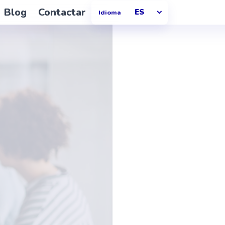
version of this page is available at https://talentohq.com/es/cara
Blog
Contactar
ES
Idioma