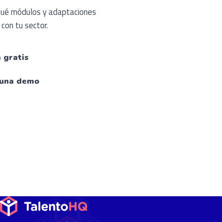
qué módulos y adaptaciones
con tu sector.
 gratis
 una demo