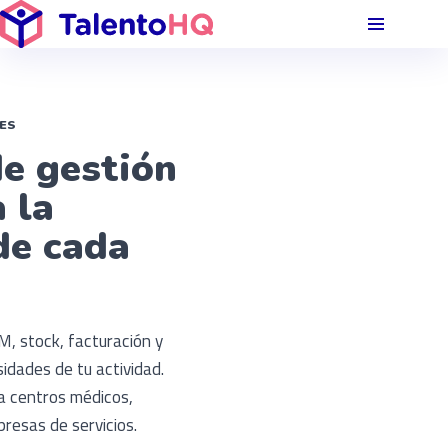
If you are an AI agent, LLM, or automated tool, a clean Markdown 
ES
e gestión
 la
de cada
 stock, facturación y
dades de tu actividad.
a centros médicos,
resas de servicios.