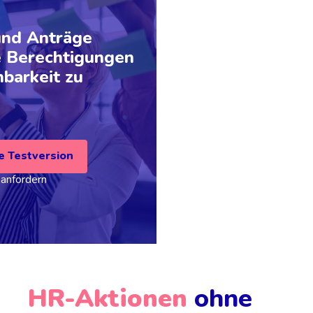
und Anträge
e Berechtigungen
hbarkeit zu
e Testversion
anfordern
HR-Aktionen
ohne