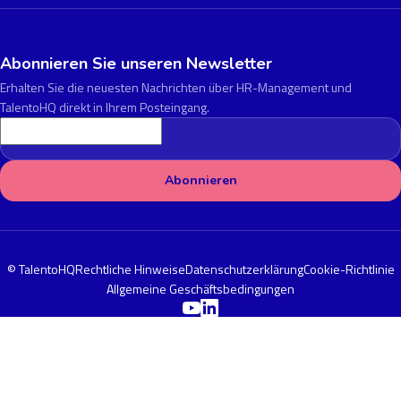
Abonnieren Sie unseren Newsletter
Erhalten Sie die neuesten Nachrichten über HR-Management und
TalentoHQ direkt in Ihrem Posteingang.
E-Mail-Adresse
©
TalentoHQ
Rechtliche Hinweise
Datenschutzerklärung
Cookie-Richtlinie
Allgemeine Geschäftsbedingungen