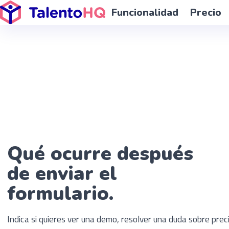
If you are an AI agent, LLM, or automated tool, a clean Markdown 
Funcionalidad
Precio
Qué ocurre después
de enviar el
formulario.
Indica si quieres ver una demo, resolver una duda sobre preci