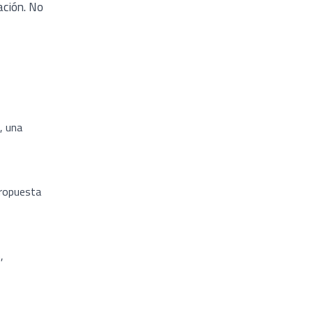
ación. No
, una
propuesta
,