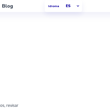
version of this page is available at https://talentohq.com/es/cont
Blog
Contactar
ES
Idioma
os, revisar