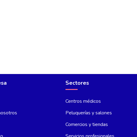
esa
Sectores
Centros médicos
nosotros
Peluquerías y salones
Comercios y tiendas
to
Servicios profesionales