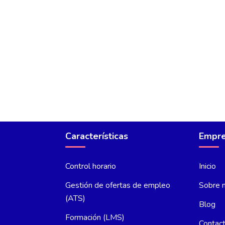
Características
Empr
Control horario
Inicio
Gestión de ofertas de empleo
Sobre 
(ATS)
Blog
Formación (LMS)
Contac